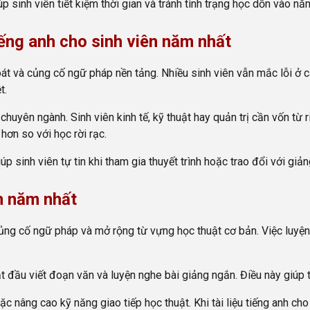
p sinh viên tiết kiệm thời gian và tránh tình trạng học dồn vào nă
iếng anh cho sinh viên năm nhất
t và củng cố ngữ pháp nền tảng. Nhiều sinh viên vẫn mắc lỗi ở cá
t.
chuyên ngành. Sinh viên kinh tế, kỹ thuật hay quản trị cần vốn từ r
ơn so với học rời rạc.
p sinh viên tự tin khi tham gia thuyết trình hoặc trao đổi với giản
n năm nhất
g củng cố ngữ pháp và mở rộng từ vựng học thuật cơ bản. Việc luy
t đầu viết đoạn văn và luyện nghe bài giảng ngắn. Điều này giúp t
c nâng cao kỹ năng giao tiếp học thuật. Khi tài liệu tiếng anh ch